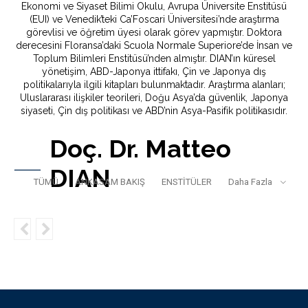
Ekonomi ve Siyaset Bilimi Okulu, Avrupa Üniversite Enstitüsü
(EUI) ve Venedik’teki Ca’Foscari Üniversitesi’nde araştırma
görevlisi ve öğretim üyesi olarak görev yapmıştır. Doktora
derecesini Floransa’daki Scuola Normale Superiore’de İnsan ve
Toplum Bilimleri Enstitüsü’nden almıştır. DIAN’ın küresel
yönetişim, ABD-Japonya ittifakı, Çin ve Japonya dış
politikalarıyla ilgili kitapları bulunmaktadır. Araştırma alanları;
Uluslararası ilişkiler teorileri, Doğu Asya’da güvenlik, Japonya
siyaseti, Çin dış politikası ve ABD’nin Asya-Pasifik politikasıdır.
Doç. Dr. Matteo
DIAN
TÜMÜ
ANKASAM BAKIŞ
ENSTİTÜLER
Daha Fazla