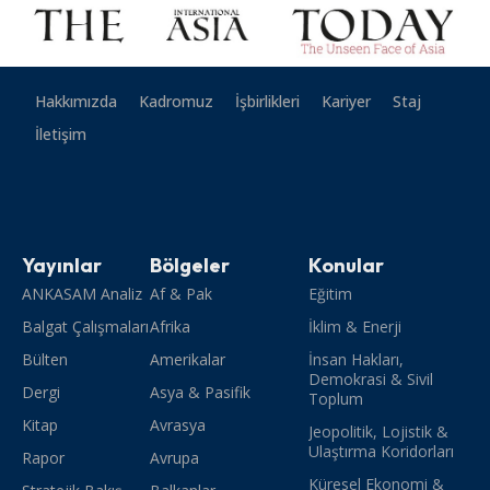
Hakkımızda
Kadromuz
İşbirlikleri
Kariyer
Staj
İletişim
Yayınlar
Bölgeler
Konular
ANKASAM Analiz
Af & Pak
Eğitim
Balgat Çalışmaları
Afrika
İklim & Enerji
Bülten
Amerikalar
İnsan Hakları,
Demokrasi & Sivil
Dergi
Asya & Pasifik
Toplum
Kitap
Avrasya
Jeopolitik, Lojistik &
Ulaştırma Koridorları
Rapor
Avrupa
Küresel Ekonomi &