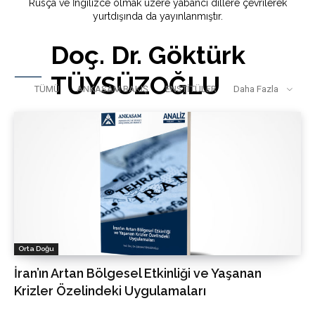
Rusça ve İngilizce olmak üzere yabancı dillere çevrilerek
yurtdışında da yayınlanmıştır.
Doç. Dr. Göktürk
TÜYSÜZOĞLU
TÜMÜ
ANKASAM BAKIŞ
ENSTİTÜLER
Daha Fazla
Orta Doğu
İran’ın Artan Bölgesel Etkinliği ve Yaşanan
Krizler Özelindeki Uygulamaları