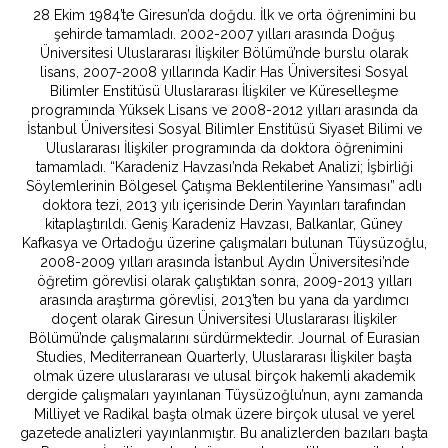
28 Ekim 1984’te Giresun’da doğdu. İlk ve orta öğrenimini bu
şehirde tamamladı. 2002-2007 yılları arasında Doğuş
Üniversitesi Uluslararası İlişkiler Bölümü’nde burslu olarak
lisans, 2007-2008 yıllarında Kadir Has Üniversitesi Sosyal
Bilimler Enstitüsü Uluslararası İlişkiler ve Küreselleşme
programında Yüksek Lisans ve 2008-2012 yılları arasında da
İstanbul Üniversitesi Sosyal Bilimler Enstitüsü Siyaset Bilimi ve
Uluslararası İlişkiler programında da doktora öğrenimini
tamamladı. “Karadeniz Havzası’nda Rekabet Analizi; İşbirliği
Söylemlerinin Bölgesel Çatışma Beklentilerine Yansıması” adlı
doktora tezi, 2013 yılı içerisinde Derin Yayınları tarafından
kitaplaştırıldı. Geniş Karadeniz Havzası, Balkanlar, Güney
Kafkasya ve Ortadoğu üzerine çalışmaları bulunan Tüysüzoğlu,
2008-2009 yılları arasında İstanbul Aydın Üniversitesi’nde
öğretim görevlisi olarak çalıştıktan sonra, 2009-2013 yılları
arasında araştırma görevlisi, 2013’ten bu yana da yardımcı
doçent olarak Giresun Üniversitesi Uluslararası İlişkiler
Bölümü’nde çalışmalarını sürdürmektedir. Journal of Eurasian
Studies, Mediterranean Quarterly, Uluslararası İlişkiler başta
olmak üzere uluslararası ve ulusal birçok hakemli akademik
dergide çalışmaları yayınlanan Tüysüzoğlu’nun, aynı zamanda
Milliyet ve Radikal başta olmak üzere birçok ulusal ve yerel
gazetede analizleri yayınlanmıştır. Bu analizlerden bazıları başta