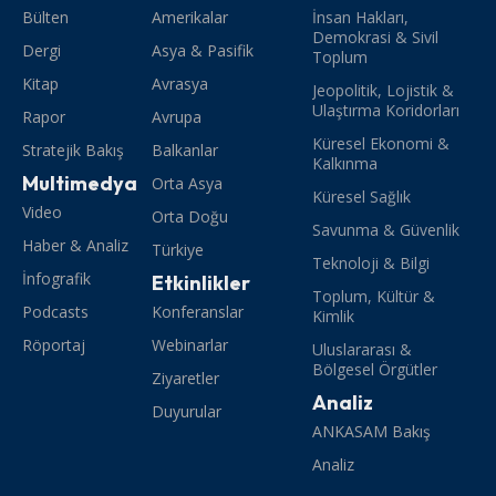
Bülten
Amerikalar
İnsan Hakları,
Demokrasi & Sivil
Dergi
Asya & Pasifik
Toplum
Kitap
Avrasya
Jeopolitik, Lojistik &
Ulaştırma Koridorları
Rapor
Avrupa
Küresel Ekonomi &
Stratejik Bakış
Balkanlar
Kalkınma
Multimedya
Orta Asya
Küresel Sağlık
Video
Orta Doğu
Savunma & Güvenlik
Haber & Analiz
Türkiye
Teknoloji & Bilgi
İnfografik
Etkinlikler
Toplum, Kültür &
Podcasts
Konferanslar
Kimlik
Röportaj
Webinarlar
Uluslararası &
Bölgesel Örgütler
Ziyaretler
Analiz
Duyurular
ANKASAM Bakış
Analiz