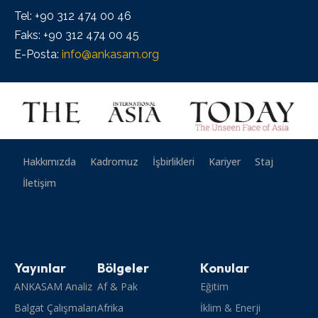
Tel: +90 312 474 00 46
Faks: +90 312 474 00 45
E-Posta:
info@ankasam.org
Hakkımızda
Kadromuz
İşbirlikleri
Kariyer
Staj
İletişim
Yayınlar
Bölgeler
Konular
ANKASAM Analiz
Af & Pak
Eğitim
Balgat Çalışmaları
Afrika
İklim & Enerji