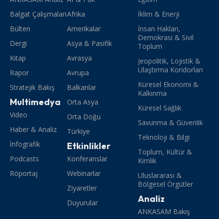
Balgat Çalışmaları
Afrika
İklim & Enerji
Bülten
Amerikalar
İnsan Hakları,
Demokrasi & Sivil
Dergi
Asya & Pasifik
Toplum
Kitap
Avrasya
Jeopolitik, Lojistik &
Ulaştırma Koridorları
Rapor
Avrupa
Küresel Ekonomi &
Stratejik Bakış
Balkanlar
Kalkınma
Multimedya
Orta Asya
Küresel Sağlık
Video
Orta Doğu
Savunma & Güvenlik
Haber & Analiz
Türkiye
Teknoloji & Bilgi
İnfografik
Etkinlikler
Toplum, Kültür &
Podcasts
Konferanslar
Kimlik
Röportaj
Webinarlar
Uluslararası &
Bölgesel Örgütler
Ziyaretler
Analiz
Duyurular
ANKASAM Bakış