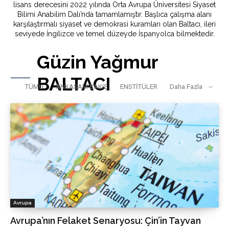
lisans derecesini 2022 yılında Orta Avrupa Üniversitesi Siyaset
Bilimi Anabilim Dalı’nda tamamlamıştır. Başlıca çalışma alanı
karşılaştırmalı siyaset ve demokrasi kuramları olan Baltacı, ileri
seviyede İngilizce ve temel düzeyde İspanyolca bilmektedir.
Güzin Yağmur
BALTACI
TÜMÜ
ANKASAM BAKIŞ
ENSTİTÜLER
Daha Fazla
Avrupa
Avrupa’nın Felaket Senaryosu: Çin’in Tayvan