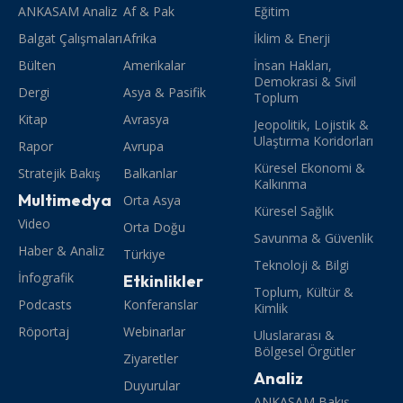
ANKASAM Analiz
Af & Pak
Eğitim
Balgat Çalışmaları
Afrika
İklim & Enerji
Bülten
Amerikalar
İnsan Hakları,
Demokrasi & Sivil
Dergi
Asya & Pasifik
Toplum
Kitap
Avrasya
Jeopolitik, Lojistik &
Ulaştırma Koridorları
Rapor
Avrupa
Küresel Ekonomi &
Stratejik Bakış
Balkanlar
Kalkınma
Multimedya
Orta Asya
Küresel Sağlık
Video
Orta Doğu
Savunma & Güvenlik
Haber & Analiz
Türkiye
Teknoloji & Bilgi
İnfografik
Etkinlikler
Toplum, Kültür &
Podcasts
Konferanslar
Kimlik
Röportaj
Webinarlar
Uluslararası &
Bölgesel Örgütler
Ziyaretler
Analiz
Duyurular
ANKASAM Bakış