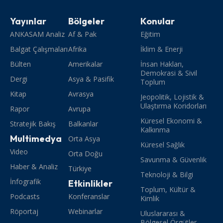
Yayınlar
Bölgeler
Konular
ANKASAM Analiz
Af & Pak
Eğitim
Balgat Çalışmaları
Afrika
İklim & Enerji
Bülten
Amerikalar
İnsan Hakları,
Demokrasi & Sivil
Dergi
Asya & Pasifik
Toplum
Kitap
Avrasya
Jeopolitik, Lojistik &
Ulaştırma Koridorları
Rapor
Avrupa
Küresel Ekonomi &
Stratejik Bakış
Balkanlar
Kalkınma
Multimedya
Orta Asya
Küresel Sağlık
Video
Orta Doğu
Savunma & Güvenlik
Haber & Analiz
Türkiye
Teknoloji & Bilgi
İnfografik
Etkinlikler
Toplum, Kültür &
Podcasts
Konferanslar
Kimlik
Röportaj
Webinarlar
Uluslararası &
Bölgesel Örgütler