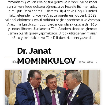
tamamlamış ve Mısır’da eğitim görmüştür. 2008 yılına kadar
aynı üniversitede doktora öğrencisi ve Felsefe Bilimleri adayı
olmuştur. Daha sonra Uluslararası İlişkiler ve Doğu Bilimleri
fakültelerinde Türkçe ve Arapça öğretmeni, doçent, (2013
yılında) diplomatik çeviri bölümü başkan yardımcısı ve Avrasya
Araştırma Enstitüsü müdür yardımcısı olarak çalışmıştır. 2014
yılından itibaren Uluslararası Türk Akademisi’nde araştırmacı
uzman olarak görev yapmaktadır. Birçok ülkede yayımlanan
180’e yakın makale ve Türk Dili ders kitabının yazarıdır.
Dr. Janat
MOMINKULOV
TÜMÜ
ANKASAM BAKIŞ
ENSTİTÜLER
Daha Fazla