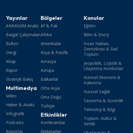
Yayınlar
Bölgeler
Konular
ANKASAM Analiz
Af & Pak
Eğitim
Balgat Çalışmaları
Afrika
İklim & Enerji
Bülten
Amerikalar
İnsan Hakları,
Demokrasi & Sivil
Dergi
Asya & Pasifik
Toplum
Kitap
Avrasya
Jeopolitik, Lojistik &
Ulaştırma Koridorları
Rapor
Avrupa
Küresel Ekonomi &
Stratejik Bakış
Balkanlar
Kalkınma
Multimedya
Orta Asya
Küresel Sağlık
Video
Orta Doğu
Savunma & Güvenlik
Haber & Analiz
Türkiye
Teknoloji & Bilgi
İnfografik
Etkinlikler
Toplum, Kültür &
Podcasts
Konferanslar
Kimlik
Röportaj
Webinarlar
Uluslararası &