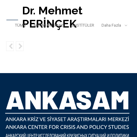
Dr. Mehmet
PERİNÇEK
TÜMÜ
ANKASAM BAKIŞ
ENSTİTÜLER
Daha Fazla