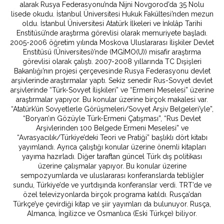
alarak Rusya Federasyonu’nda Nijni Novgorod’da 35 Nolu
lisede okudu. İstanbul Üniversitesi Hukuk Fakültesi’nden mezun
oldu. İstanbul Üniversitesi Atatürk İlkeleri ve İnkılâp Tarihi
Enstitüsü’nde araştırma görevlisi olarak memuriyete başladı.
2005-2006 öğretim yılında Moskova Uluslararası İlişkiler Devlet
Enstitüsü (Üniversitesi)’nde (MGİMO(U)) misafir araştırma
görevlisi olarak çalıştı. 2007-2008 yıllarında TC Dışişleri
Bakanlığı’nın projesi çerçevesinde Rusya Federasyonu devlet
arşivlerinde araştırmalar yaptı. Sekiz senedir Rus-Sovyet devlet
arşivlerinde “Türk-Sovyet İlişkileri” ve “Ermeni Meselesi” üzerine
araştırmalar yapıyor. Bu konular üzerine birçok makalesi var.
“Atatürk’ün Sovyetlerle Görüşmeleri/Sovyet Arşiv Belgeleri’yle”,
“Boryan’ın Gözüyle Türk-Ermeni Çatışması”, “Rus Devlet
Arşivlerinden 100 Belgede Ermeni Meselesi” ve
“Avrasyacılık/Türkiye’deki Teori ve Pratiği” başlıklı dört kitabı
yayımlandı. Ayrıca çalıştığı konular üzerine önemli kitapları
yayıma hazırladı. Diğer taraftan güncel Türk dış politikası
üzerine çalışmalar yapıyor. Bu konular üzerine
sempozyumlarda ve uluslararası konferanslarda tebliğler
sundu, Türkiye’de ve yurtdışında konferanslar verdi. TRT’de ve
özel televizyonlarda birçok programa katıldı. Rusça’dan
Türkçe’ye çevirdiği kitap ve şiir yayımları da bulunuyor. Rusça,
Almanca, İngilizce ve Osmanlıca (Eski Türkçe) biliyor.