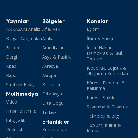
Yayınlar
Bölgeler
Konular
ANKASAM Analiz
Af & Pak
Eğitim
Balgat Çalışmaları
Afrika
İklim & Enerji
Bülten
Amerikalar
İnsan Hakları,
Demokrasi & Sivil
Dergi
Asya & Pasifik
Toplum
Kitap
Avrasya
Jeopolitik, Lojistik &
Ulaştırma Koridorları
Rapor
Avrupa
Küresel Ekonomi &
Stratejik Bakış
Balkanlar
Kalkınma
Multimedya
Orta Asya
Küresel Sağlık
Video
Orta Doğu
Savunma & Güvenlik
Haber & Analiz
Türkiye
Teknoloji & Bilgi
İnfografik
Etkinlikler
Toplum, Kültür &
Podcasts
Konferanslar
Kimlik