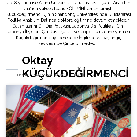
2018 yılında ise Atılım Üniversitesi Uluslararası İlişkiler Anabilim
Dalı’nda yüksek lisans EĞİTİMİNİ tamamlamıştır.
Küçükdeğirmenci, Çin’in Shandong Üniversitesi’nde Uluslararası
Politika Anabilim Dalı’nda doktora eğitimine devam etmektedir.
Çalışmalarını Çin Dış Politikası, Japonya Dış Politikası, Çin-
Japonya İlişkileri, Çin-Rus İlişkileri ve jeopolitik üzerine yürüten
Küçükdeğirmenci, iyi derecede İngilizce ve başlangıç
seviyesinde Çince bilmektedir.
Oktay
KÜÇÜKDEĞİRMENCİ
TÜMÜ
ANKASAM BAKIŞ
ENSTİTÜLER
Daha Fazla