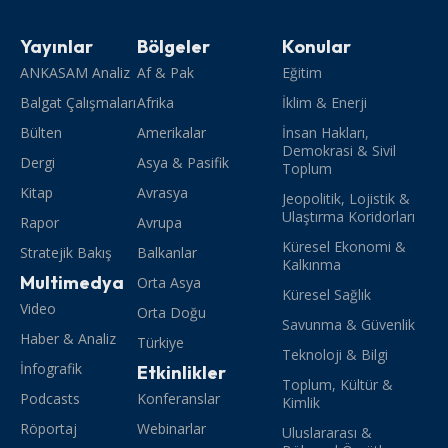
Yayınlar
Bölgeler
Konular
ANKASAM Analiz
Af & Pak
Eğitim
Balgat Çalışmaları
Afrika
İklim & Enerji
Bülten
Amerikalar
İnsan Hakları,
Demokrasi & Sivil
Dergi
Asya & Pasifik
Toplum
Kitap
Avrasya
Jeopolitik, Lojistik &
Ulaştırma Koridorları
Rapor
Avrupa
Küresel Ekonomi &
Stratejik Bakış
Balkanlar
Kalkınma
Multimedya
Orta Asya
Küresel Sağlık
Video
Orta Doğu
Savunma & Güvenlik
Haber & Analiz
Türkiye
Teknoloji & Bilgi
İnfografik
Etkinlikler
Toplum, Kültür &
Podcasts
Konferanslar
Kimlik
Röportaj
Webinarlar
Uluslararası &