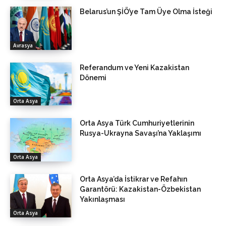
Belarus’un ŞİÖ’ye Tam Üye Olma İsteği
Avrasya
Referandum ve Yeni Kazakistan
Dönemi
Orta Asya
Orta Asya Türk Cumhuriyetlerinin
Rusya-Ukrayna Savaşı’na Yaklaşımı
Orta Asya
Orta Asya’da İstikrar ve Refahın
Garantörü: Kazakistan-Özbekistan
Yakınlaşması
Orta Asya