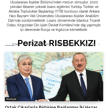
Uluslararası İlişkiler Bölümü'nden mezun olmuştur. 2020
yılından itibaren yüksek lisans eğitimini Yurtdışı Türkler ve
Akraba Topluluklar Başkanlığı (YTB) burslusu olarak Ankara
Hacı Bayram Veli Üniversitesi Uluslararası İlişkiler Anabilim
Dalı'nda sürdürmektedir. Lisans döneminde İstanbul Ticaret
Odası, Kırgızistan Din İşleri Devlet Komitesi'nde staj yapmıştır.
İyi derecede Rusça ve İngilizce bilmektedir.
Perizat RISBEKKIZI
TÜMÜ
ANKASAM BAKIŞ
ENSTİTÜLER
Daha Fazla
Avrasya
Ortak Çıkarlarla Birbirine Bağlanmış İki Hazar