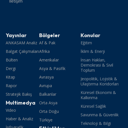
İletişim
Yayınlar
Bölgeler
Konular
ANKASAM Analiz
Af & Pak
Eğitim
Balgat Çalışmaları
Afrika
İklim & Enerji
Bülten
Amerikalar
İnsan Hakları,
Demokrasi & Sivil
Dergi
Asya & Pasifik
Toplum
Kitap
Avrasya
Jeopolitik, Lojistik &
Ulaştırma Koridorları
Rapor
Avrupa
Küresel Ekonomi &
Stratejik Bakış
Balkanlar
Kalkınma
Multimedya
Orta Asya
Küresel Sağlık
Video
Orta Doğu
Savunma & Güvenlik
Haber & Analiz
Türkiye
Teknoloji & Bilgi
İnfografik