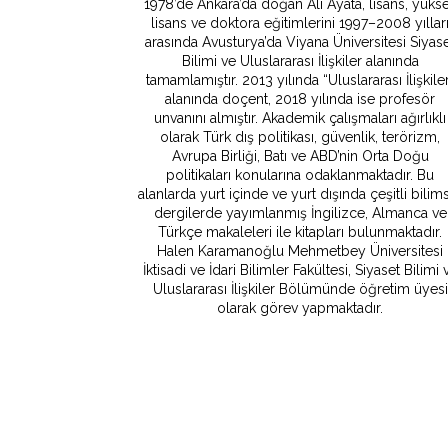
1978’de Ankara’da doğan Ali Ayata, lisans, yüks
lisans ve doktora eğitimlerini 1997–2008 yıllar
arasında Avusturya’da Viyana Üniversitesi Siyas
Bilimi ve Uluslararası İlişkiler alanında
tamamlamıştır. 2013 yılında “Uluslararası İlişkile
alanında doçent, 2018 yılında ise profesör
unvanını almıştır. Akademik çalışmaları ağırlıklı
olarak Türk dış politikası, güvenlik, terörizm,
Avrupa Birliği, Batı ve ABD’nin Orta Doğu
politikaları konularına odaklanmaktadır. Bu
alanlarda yurt içinde ve yurt dışında çeşitli bilim
dergilerde yayımlanmış İngilizce, Almanca ve
Türkçe makaleleri ile kitapları bulunmaktadır.
Halen Karamanoğlu Mehmetbey Üniversitesi
İktisadi ve İdari Bilimler Fakültesi, Siyaset Bilimi 
Uluslararası İlişkiler Bölümünde öğretim üyesi
olarak görev yapmaktadır.