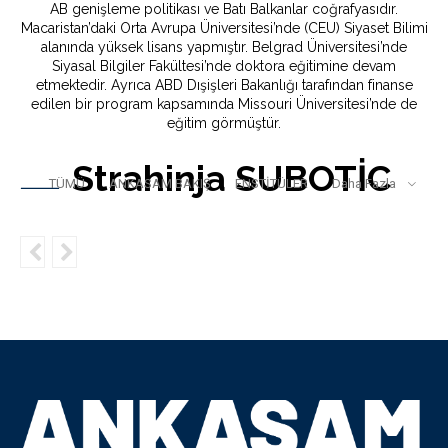
AB genişleme politikası ve Batı Balkanlar coğrafyasıdır.
Macaristan’daki Orta Avrupa Üniversitesi’nde (CEU) Siyaset Bilimi
alanında yüksek lisans yapmıştır. Belgrad Üniversitesi’nde
Siyasal Bilgiler Fakültesi’nde doktora eğitimine devam
etmektedir. Ayrıca ABD Dışişleri Bakanlığı tarafından finanse
edilen bir program kapsamında Missouri Üniversitesi’nde de
eğitim görmüştür.
Strahinja SUBOTİC
TÜMÜ
ANKASAM BAKIŞ
ENSTİTÜLER
Daha Fazla