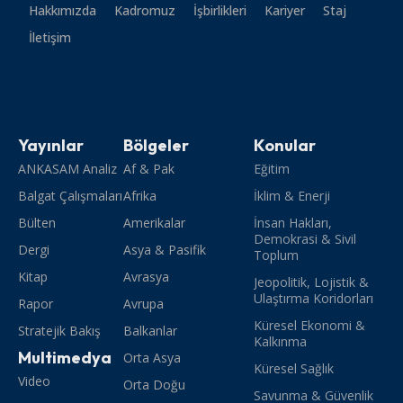
Hakkımızda
Kadromuz
İşbirlikleri
Kariyer
Staj
İletişim
Yayınlar
Bölgeler
Konular
ANKASAM Analiz
Af & Pak
Eğitim
Balgat Çalışmaları
Afrika
İklim & Enerji
Bülten
Amerikalar
İnsan Hakları,
Demokrasi & Sivil
Dergi
Asya & Pasifik
Toplum
Kitap
Avrasya
Jeopolitik, Lojistik &
Ulaştırma Koridorları
Rapor
Avrupa
Küresel Ekonomi &
Stratejik Bakış
Balkanlar
Kalkınma
Multimedya
Orta Asya
Küresel Sağlık
Video
Orta Doğu
Savunma & Güvenlik