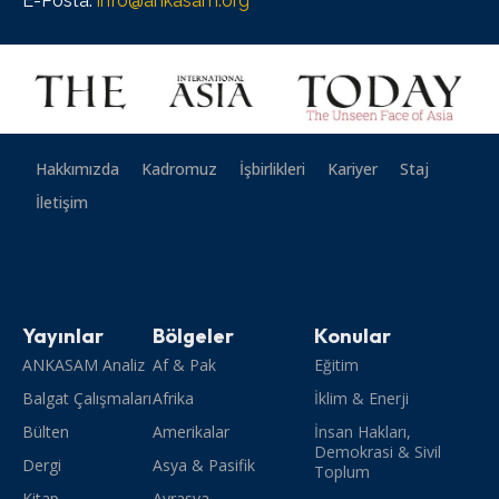
E-Posta:
info@ankasam.org
Hakkımızda
Kadromuz
İşbirlikleri
Kariyer
Staj
İletişim
Yayınlar
Bölgeler
Konular
ANKASAM Analiz
Af & Pak
Eğitim
Balgat Çalışmaları
Afrika
İklim & Enerji
Bülten
Amerikalar
İnsan Hakları,
Demokrasi & Sivil
Dergi
Asya & Pasifik
Toplum
Kitap
Avrasya