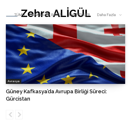
Zehra ALİGÜL
TÜMÜ
ANKASAM BAKIŞ
ENSTİTÜLER
Daha Fazla
Avrasya
Güney Kafkasya’da Avrupa Birliği Süreci:
Gürcistan