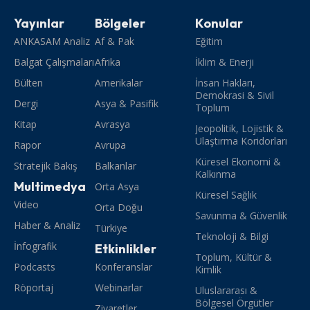
Yayınlar
Bölgeler
Konular
ANKASAM Analiz
Af & Pak
Eğitim
Balgat Çalışmaları
Afrika
İklim & Enerji
Bülten
Amerikalar
İnsan Hakları,
Demokrasi & Sivil
Dergi
Asya & Pasifik
Toplum
Kitap
Avrasya
Jeopolitik, Lojistik &
Ulaştırma Koridorları
Rapor
Avrupa
Küresel Ekonomi &
Stratejik Bakış
Balkanlar
Kalkınma
Multimedya
Orta Asya
Küresel Sağlık
Video
Orta Doğu
Savunma & Güvenlik
Haber & Analiz
Türkiye
Teknoloji & Bilgi
İnfografik
Etkinlikler
Toplum, Kültür &
Podcasts
Konferanslar
Kimlik
Röportaj
Webinarlar
Uluslararası &
Bölgesel Örgütler
Ziyaretler