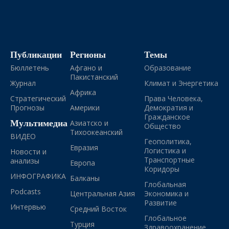
Публикации
Регионы
Темы
Бюллетень
Афгано и
Образование
Пакистанский
Журнал
Климат и Энергетика
Африка
Стратегический
Права Человека,
Прогнозы
Америки
Демократия и
Гражданское
Мультимедиа
Азиатско и
Общество
Тихоокеанский
ВИДЕО
Геополитика,
Евразия
Логистика и
Новости и
Транспортные
анализы
Европа
Коридоры
ИНФОГРАФИКА
Балканы
Глобальная
Podcasts
Центральная Азия
Экономика и
Развитие
Интервью
Средний Восток
Глобальное
Турция
Здравоохранение