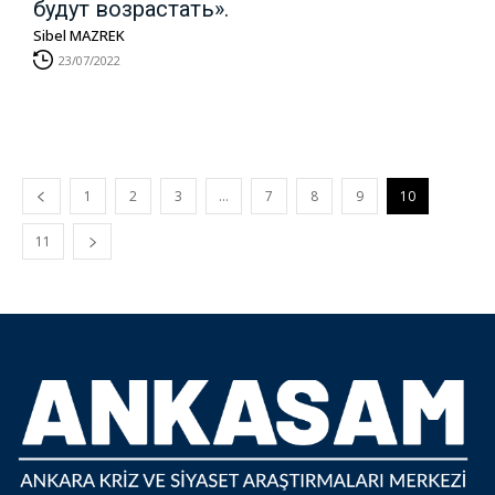
будут возрастать».
Sibel MAZREK
23/07/2022
1
2
3
…
7
8
9
10
11