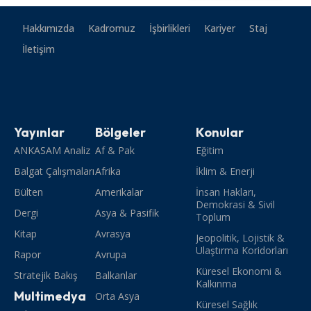
Hakkımızda
Kadromuz
İşbirlikleri
Kariyer
Staj
İletişim
Yayınlar
Bölgeler
Konular
ANKASAM Analiz
Af & Pak
Eğitim
Balgat Çalışmaları
Afrika
İklim & Enerji
Bülten
Amerikalar
İnsan Hakları,
Demokrasi & Sivil
Dergi
Asya & Pasifik
Toplum
Kitap
Avrasya
Jeopolitik, Lojistik &
Ulaştırma Koridorları
Rapor
Avrupa
Küresel Ekonomi &
Stratejik Bakış
Balkanlar
Kalkınma
Multimedya
Orta Asya
Küresel Sağlık