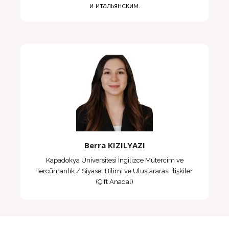
Berra KIZILYAZI
Kapadokya Üniversitesi İngilizce Mütercim ve
Tercümanlık / Siyaset Bilimi ve Uluslararası İlişkiler
(Çift Anadal)