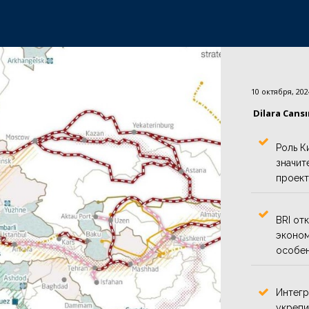
10 октября, 202
Dilara Cans
Роль К
значит
проект
BRI от
эконом
особен
Интегр
укрепи