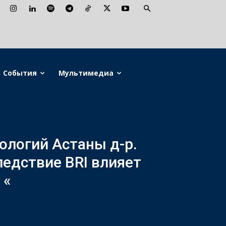
События
Мультимедиа
логий Астаны д-р.
ледствие BRI влияет
 «