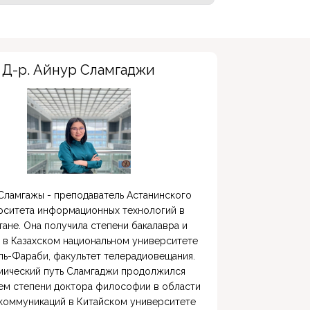
Д-р. Айнур Сламгаджи
рситета информационных технологий в 
тане. Она получила степени бакалавра и 
 в Казахском национальном университете 
ль-Фараби, факультет телерадиовещания. 
мический путь Сламгаджи продолжился 
ем степени доктора философии в области 
коммуникаций в Китайском университете 