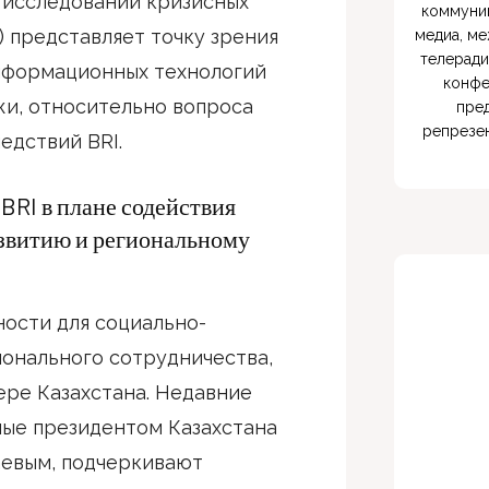
р исследований кризисных
коммуник
 представляет точку зрения
медиа, ме
телеради
нформационных технологий
конфе
и, относительно вопроса
пред
репрезен
едствий BRI.
 BRI в плане содействия
звитию и региональному
ости для социально-
ионального сотрудничества,
ере Казахстана. Недавние
ные президентом Казахстана
евым, подчеркивают