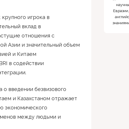
научны
Евразии,
к крупного игрока в
английс
знаниями
тельный вклад в
астущие отношения с
ой Азии и значительный объем
зией и Китаем
BRI в содействии
теграции.
 о введении безвизового
таем и Казахстаном отражает
ию экономического
бменов между людьми и