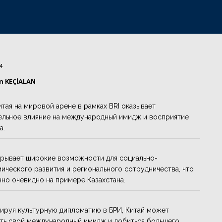
4
ın KEÇİALAN
итая на мировой арене в рамках BRI оказывает
ельное влияние на международный имидж и восприятие
а.
крывает широкие возможности для социально-
ического развития и регионального сотрудничества, что
но очевидно на примере Казахстана.
ируя культурную дипломатию в БРИ, Китай может
ть свой международный имидж и добиться большего