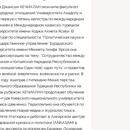
а Джансын КЕЧИАЛАН окончила факультет
родных отношений Университета Анадолу и
 первую степень магистра по международным
ниям в Международном казахско-турецком
верситете имени Ходжи Ахмета Ясави. В
туре по специальности “Политическая наука и
ударственное управление” Бурдурского
рситета имени Мехмета Акифа Эрсоя она
диссертацию на тему: “Сотрудничество между
таном и Китайской Народной Республикой в
 инициативы Один пояс-один путь” и проектов
 зелёной энергетики: возможности и риски. В
 году, выиграв стипендию Министерства
льного образования Турецкой Республики на
 за рубежом, КЕЧИАЛАН продолжает обучение
нтуре Киевского национального университета
аса Шевченко. Параллельно она обучается по
авлению Новые медиа и журналистика в
ете Ататюрка и работает в Анкарском центре
дований кризиса и политики (ANKASAM) в
ти эксперта по вопросам Евразии. Основные