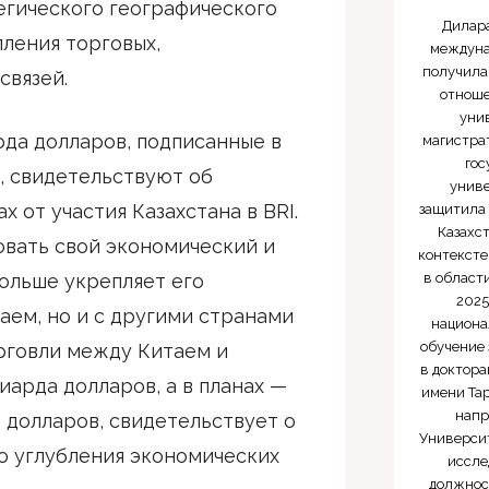
егического географического
Дилар
ления торговых,
междуна
получила
связей.
отноше
уни
рда долларов, подписанные в
магистра
гос
, свидетельствуют об
униве
 от участия Казахстана в BRI.
защитила 
Казахс
овать свой экономический и
контексте
в области
ольше укрепляет его
2025
аем, но и с другими странами
национа
обучение
орговли между Китаем и
в доктора
иарда долларов, а в планах —
имени Тар
напр
 долларов, свидетельствует о
Университ
о углубления экономических
иссле
должнос