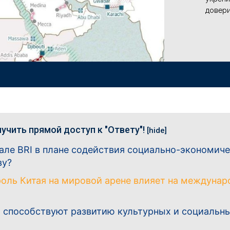
довери
учить прямой доступ к "Ответу"!
[hide]
иале BRI в плане содействия социально-экономич
ву?
 роль Китая на мировой арене влияет на междуна
RI способствуют развитию культурных и социальн