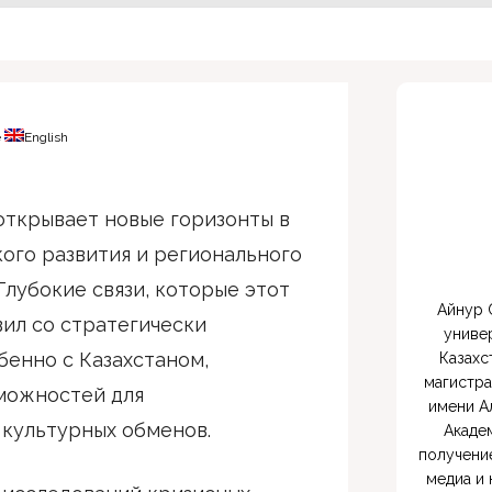
e
English
 открывает новые горизонты в
ого развития и регионального
Глубокие связи, которые этот
 Айнур Сламгажы - преподаватель Астанинского 
ил со стратегически
униве
енно с Казахстаном,
Казахс
магистра
можностей для
имени А
 культурных обменов.
Акаде
получени
медиа и 