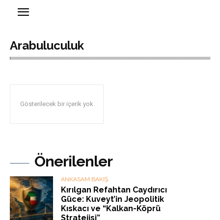
Arabuluculuk
Gösterilecek bir içerik yok
Önerilenler
ANKASAM BAKIŞ
Kırılgan Refahtan Caydırıcı
Güce: Kuveyt’in Jeopolitik
Kıskacı ve “Kalkan-Köprü
Stratejisi”