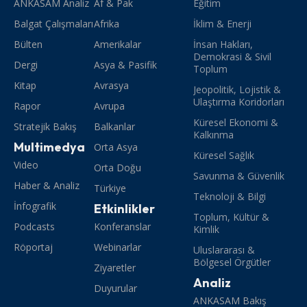
ANKASAM Analiz
Af & Pak
Eğitim
Balgat Çalışmaları
Afrika
İklim & Enerji
Bülten
Amerikalar
İnsan Hakları,
Demokrasi & Sivil
Dergi
Asya & Pasifik
Toplum
Kitap
Avrasya
Jeopolitik, Lojistik &
Ulaştırma Koridorları
Rapor
Avrupa
Küresel Ekonomi &
Stratejik Bakış
Balkanlar
Kalkınma
Multimedya
Orta Asya
Küresel Sağlık
Video
Orta Doğu
Savunma & Güvenlik
Haber & Analiz
Türkiye
Teknoloji & Bilgi
İnfografik
Etkinlikler
Toplum, Kültür &
Podcasts
Konferanslar
Kimlik
Röportaj
Webinarlar
Uluslararası &
Bölgesel Örgütler
Ziyaretler
Analiz
Duyurular
ANKASAM Bakış