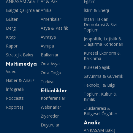
ANKASAM Analiz
Af & Pak
Eğitim
Balgat Çalışmaları
Afrika
İklim & Enerji
Bülten
Amerikalar
İnsan Hakları,
Demokrasi & Sivil
Dergi
Asya & Pasifik
Toplum
Kitap
Avrasya
Jeopolitik, Lojistik &
Ulaştırma Koridorları
Rapor
Avrupa
Küresel Ekonomi &
Stratejik Bakış
Balkanlar
Kalkınma
Multimedya
Orta Asya
Küresel Sağlık
Video
Orta Doğu
Savunma & Güvenlik
Haber & Analiz
Türkiye
Teknoloji & Bilgi
İnfografik
Etkinlikler
Toplum, Kültür &
Podcasts
Konferanslar
Kimlik
Röportaj
Webinarlar
Uluslararası &
Bölgesel Örgütler
Ziyaretler
Analiz
Duyurular
ANKASAM Bakış