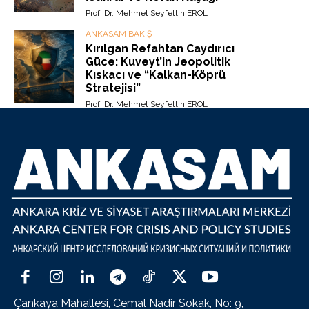
Prof. Dr. Mehmet Seyfettin EROL
ANKASAM BAKIŞ
Kırılgan Refahtan Caydırıcı
Güce: Kuveyt’in Jeopolitik
Kıskacı ve “Kalkan-Köprü
Stratejisi”
Prof. Dr. Mehmet Seyfettin EROL
Çankaya Mahallesi, Cemal Nadir Sokak, No: 9,