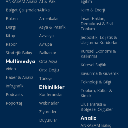
ANKASAM Analiz
Af & Pak
Eğitim
Balgat Çalışmaları
Afrika
İklim & Enerji
Bülten
Amerikalar
İnsan Hakları,
Demokrasi & Sivil
Dergi
Asya & Pasifik
Toplum
Kitap
Avrasya
Jeopolitik, Lojistik &
Ulaştırma Koridorları
Rapor
Avrupa
Küresel Ekonomi &
Stratejik Bakış
Balkanlar
Kalkınma
Multimedya
Orta Asya
Küresel Sağlık
Video
Orta Doğu
Savunma & Güvenlik
Haber & Analiz
Türkiye
Teknoloji & Bilgi
İnfografik
Etkinlikler
Toplum, Kültür &
Podcasts
Konferanslar
Kimlik
Röportaj
Webinarlar
Uluslararası &
Bölgesel Örgütler
Ziyaretler
Analiz
Duyurular
ANKASAM Bakış