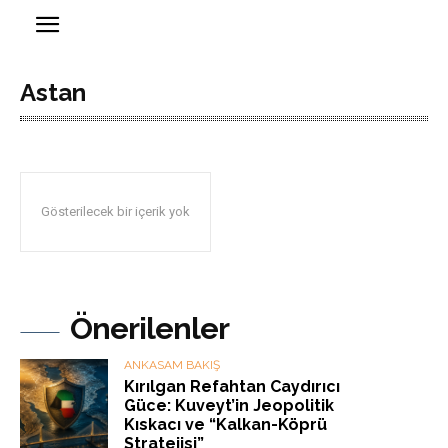
Astan
Gösterilecek bir içerik yok
Önerilenler
ANKASAM BAKIŞ
Kırılgan Refahtan Caydırıcı
Güce: Kuveyt’in Jeopolitik
Kıskacı ve “Kalkan-Köprü
Stratejisi”