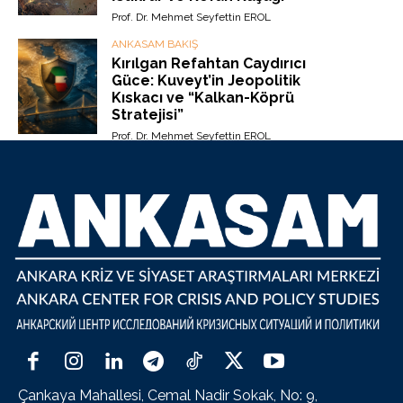
Prof. Dr. Mehmet Seyfettin EROL
ANKASAM BAKIŞ
Kırılgan Refahtan Caydırıcı
Güce: Kuveyt’in Jeopolitik
Kıskacı ve “Kalkan-Köprü
Stratejisi”
Prof. Dr. Mehmet Seyfettin EROL
Çankaya Mahallesi, Cemal Nadir Sokak, No: 9,