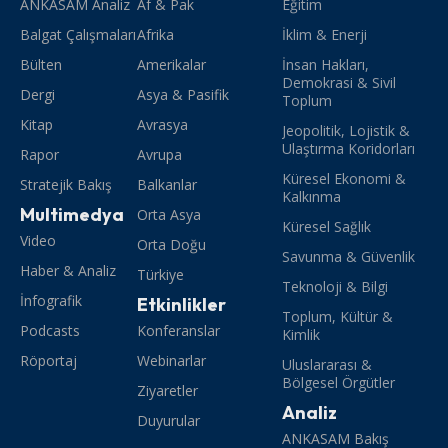
ANKASAM Analiz
Af & Pak
Eğitim
Balgat Çalışmaları
Afrika
İklim & Enerji
Bülten
Amerikalar
İnsan Hakları,
Demokrasi & Sivil
Dergi
Asya & Pasifik
Toplum
Kitap
Avrasya
Jeopolitik, Lojistik &
Ulaştırma Koridorları
Rapor
Avrupa
Küresel Ekonomi &
Stratejik Bakış
Balkanlar
Kalkınma
Multimedya
Orta Asya
Küresel Sağlık
Video
Orta Doğu
Savunma & Güvenlik
Haber & Analiz
Türkiye
Teknoloji & Bilgi
İnfografik
Etkinlikler
Toplum, Kültür &
Podcasts
Konferanslar
Kimlik
Röportaj
Webinarlar
Uluslararası &
Bölgesel Örgütler
Ziyaretler
Analiz
Duyurular
ANKASAM Bakış