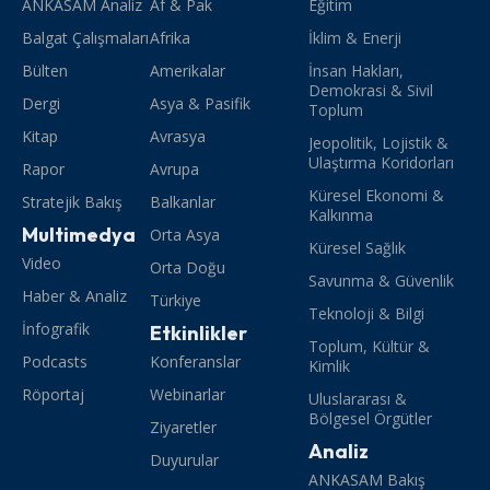
ANKASAM Analiz
Af & Pak
Eğitim
Balgat Çalışmaları
Afrika
İklim & Enerji
Bülten
Amerikalar
İnsan Hakları,
Demokrasi & Sivil
Dergi
Asya & Pasifik
Toplum
Kitap
Avrasya
Jeopolitik, Lojistik &
Ulaştırma Koridorları
Rapor
Avrupa
Küresel Ekonomi &
Stratejik Bakış
Balkanlar
Kalkınma
Multimedya
Orta Asya
Küresel Sağlık
Video
Orta Doğu
Savunma & Güvenlik
Haber & Analiz
Türkiye
Teknoloji & Bilgi
İnfografik
Etkinlikler
Toplum, Kültür &
Podcasts
Konferanslar
Kimlik
Röportaj
Webinarlar
Uluslararası &
Bölgesel Örgütler
Ziyaretler
Analiz
Duyurular
ANKASAM Bakış