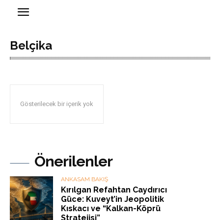
Belçika
Gösterilecek bir içerik yok
Önerilenler
ANKASAM BAKIŞ
Kırılgan Refahtan Caydırıcı
Güce: Kuveyt’in Jeopolitik
Kıskacı ve “Kalkan-Köprü
Stratejisi”