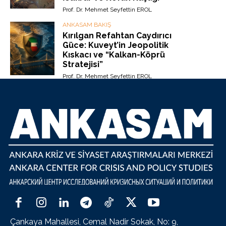
Prof. Dr. Mehmet Seyfettin EROL
ANKASAM BAKIŞ
Kırılgan Refahtan Caydırıcı
Güce: Kuveyt’in Jeopolitik
Kıskacı ve “Kalkan-Köprü
Stratejisi”
Prof. Dr. Mehmet Seyfettin EROL
Çankaya Mahallesi, Cemal Nadir Sokak, No: 9,