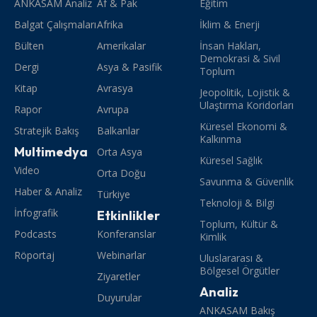
ANKASAM Analiz
Af & Pak
Eğitim
Balgat Çalışmaları
Afrika
İklim & Enerji
Bülten
Amerikalar
İnsan Hakları,
Demokrasi & Sivil
Dergi
Asya & Pasifik
Toplum
Kitap
Avrasya
Jeopolitik, Lojistik &
Ulaştırma Koridorları
Rapor
Avrupa
Küresel Ekonomi &
Stratejik Bakış
Balkanlar
Kalkınma
Multimedya
Orta Asya
Küresel Sağlık
Video
Orta Doğu
Savunma & Güvenlik
Haber & Analiz
Türkiye
Teknoloji & Bilgi
İnfografik
Etkinlikler
Toplum, Kültür &
Podcasts
Konferanslar
Kimlik
Röportaj
Webinarlar
Uluslararası &
Bölgesel Örgütler
Ziyaretler
Analiz
Duyurular
ANKASAM Bakış