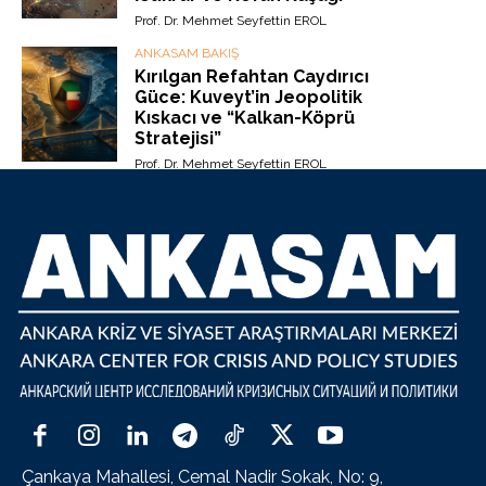
Prof. Dr. Mehmet Seyfettin EROL
ANKASAM BAKIŞ
Kırılgan Refahtan Caydırıcı
Güce: Kuveyt’in Jeopolitik
Kıskacı ve “Kalkan-Köprü
Stratejisi”
Prof. Dr. Mehmet Seyfettin EROL
Çankaya Mahallesi, Cemal Nadir Sokak, No: 9,