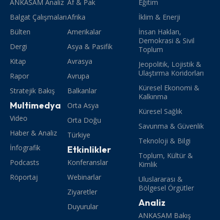
ANKASAM Analiz
Af & Pak
Eğitim
Balgat Çalışmaları
Afrika
İklim & Enerji
Bülten
Amerikalar
İnsan Hakları,
Demokrasi & Sivil
Dergi
Asya & Pasifik
Toplum
Kitap
Avrasya
Jeopolitik, Lojistik &
Ulaştırma Koridorları
Rapor
Avrupa
Küresel Ekonomi &
Stratejik Bakış
Balkanlar
Kalkınma
Multimedya
Orta Asya
Küresel Sağlık
Video
Orta Doğu
Savunma & Güvenlik
Haber & Analiz
Türkiye
Teknoloji & Bilgi
İnfografik
Etkinlikler
Toplum, Kültür &
Podcasts
Konferanslar
Kimlik
Röportaj
Webinarlar
Uluslararası &
Bölgesel Örgütler
Ziyaretler
Analiz
Duyurular
ANKASAM Bakış