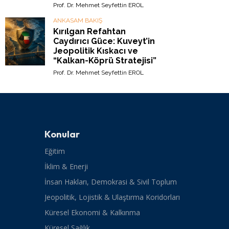
Prof. Dr. Mehmet Seyfettin EROL
ANKASAM BAKIŞ
Kırılgan Refahtan
Caydırıcı Güce: Kuveyt’in
Jeopolitik Kıskacı ve
“Kalkan-Köprü Stratejisi”
Prof. Dr. Mehmet Seyfettin EROL
Konular
Eğitim
İklim & Enerji
İnsan Hakları, Demokrasi & Sivil Toplum
Jeopolitik, Lojistik & Ulaştırma Koridorları
Küresel Ekonomi & Kalkınma
Küresel Sağlık