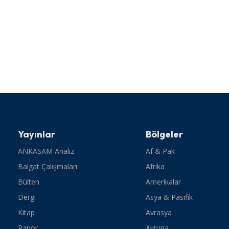
Yayınlar
Bölgeler
ANKASAM Analiz
Af & Pak
Balgat Çalışmaları
Afrika
Bülten
Amerikalar
Dergi
Asya & Pasifik
Kitap
Avrasya
Rapor
Avrupa