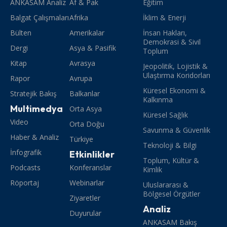
ANKASAM Analiz
Af & Pak
Eğitim
Balgat Çalışmaları
Afrika
İklim & Enerji
Bülten
Amerikalar
İnsan Hakları,
Demokrasi & Sivil
Dergi
Asya & Pasifik
Toplum
Kitap
Avrasya
Jeopolitik, Lojistik &
Ulaştırma Koridorları
Rapor
Avrupa
Küresel Ekonomi &
Stratejik Bakış
Balkanlar
Kalkınma
Multimedya
Orta Asya
Küresel Sağlık
Video
Orta Doğu
Savunma & Güvenlik
Haber & Analiz
Türkiye
Teknoloji & Bilgi
İnfografik
Etkinlikler
Toplum, Kültür &
Podcasts
Konferanslar
Kimlik
Röportaj
Webinarlar
Uluslararası &
Bölgesel Örgütler
Ziyaretler
Analiz
Duyurular
ANKASAM Bakış