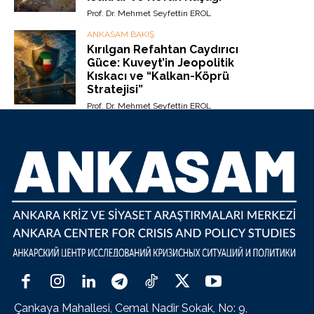
Prof. Dr. Mehmet Seyfettin EROL
ANKASAM BAKIŞ
Kırılgan Refahtan Caydırıcı
Güce: Kuveyt’in Jeopolitik
Kıskacı ve “Kalkan-Köprü
Stratejisi”
Prof. Dr. Mehmet Seyfettin EROL
Çankaya Mahallesi, Cemal Nadir Sokak, No: 9,