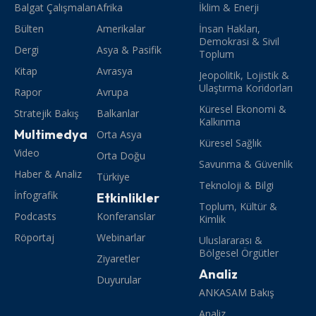
Balgat Çalışmaları
Afrika
İklim & Enerji
Bülten
Amerikalar
İnsan Hakları,
Demokrasi & Sivil
Dergi
Asya & Pasifik
Toplum
Kitap
Avrasya
Jeopolitik, Lojistik &
Ulaştırma Koridorları
Rapor
Avrupa
Küresel Ekonomi &
Stratejik Bakış
Balkanlar
Kalkınma
Multimedya
Orta Asya
Küresel Sağlık
Video
Orta Doğu
Savunma & Güvenlik
Haber & Analiz
Türkiye
Teknoloji & Bilgi
İnfografik
Etkinlikler
Toplum, Kültür &
Podcasts
Konferanslar
Kimlik
Röportaj
Webinarlar
Uluslararası &
Bölgesel Örgütler
Ziyaretler
Analiz
Duyurular
ANKASAM Bakış
Analiz