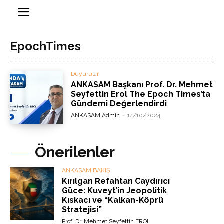
EpochTimes
Duyurular
ANKASAM Başkanı Prof. Dr. Mehmet
Seyfettin Erol The Epoch Times’ta
Gündemi Değerlendirdi
ANKASAM Admin
-
14/10/2024
Önerilenler
ANKASAM BAKIŞ
Kırılgan Refahtan Caydırıcı
Güce: Kuveyt’in Jeopolitik
Kıskacı ve “Kalkan-Köprü
Stratejisi”
Prof. Dr. Mehmet Seyfettin EROL