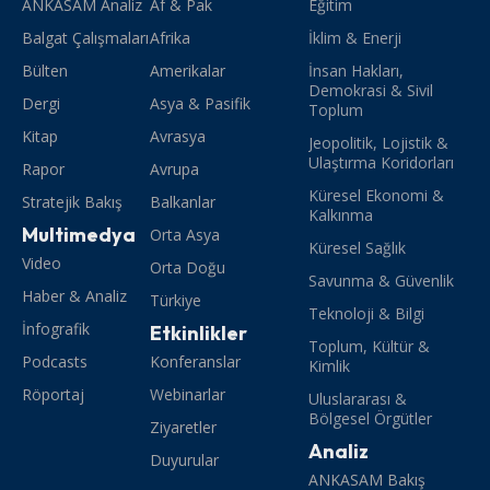
ANKASAM Analiz
Af & Pak
Eğitim
Balgat Çalışmaları
Afrika
İklim & Enerji
Bülten
Amerikalar
İnsan Hakları,
Demokrasi & Sivil
Dergi
Asya & Pasifik
Toplum
Kitap
Avrasya
Jeopolitik, Lojistik &
Ulaştırma Koridorları
Rapor
Avrupa
Küresel Ekonomi &
Stratejik Bakış
Balkanlar
Kalkınma
Multimedya
Orta Asya
Küresel Sağlık
Video
Orta Doğu
Savunma & Güvenlik
Haber & Analiz
Türkiye
Teknoloji & Bilgi
İnfografik
Etkinlikler
Toplum, Kültür &
Podcasts
Konferanslar
Kimlik
Röportaj
Webinarlar
Uluslararası &
Bölgesel Örgütler
Ziyaretler
Analiz
Duyurular
ANKASAM Bakış