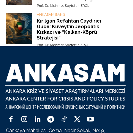
Prof. Dr. Mehmet Seyfettin EROL
ANKASAM BAKIŞ
Kırılgan Refahtan Caydırıcı
Güce: Kuveyt’in Jeopolitik
Kıskacı ve “Kalkan-Köprü
Stratejisi”
Prof. Dr. Mehmet Seyfettin EROL
Çankaya Mahallesi, Cemal Nadir Sokak, No: 9,