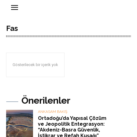
Fas
Gösterilecek bir içerik yok
Önerilenler
ANKASAM BAKIŞ
Ortadoğu’da Yapısal Çözüm
ve Jeopolitik Entegrasyon:
“Akdeniz-Basra Güvenlik,
İstikrar ve Refah Kuşağı”