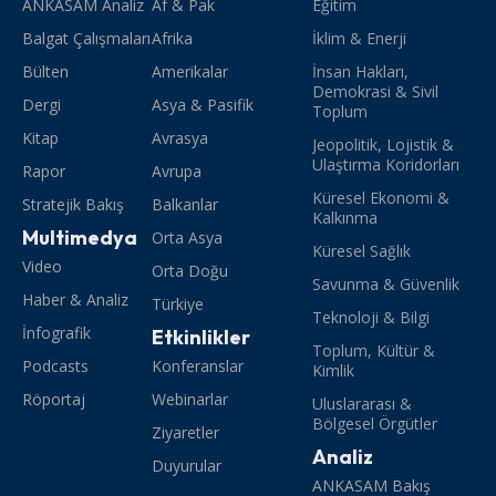
ANKASAM Analiz
Af & Pak
Eğitim
Balgat Çalışmaları
Afrika
İklim & Enerji
Bülten
Amerikalar
İnsan Hakları,
Demokrasi & Sivil
Dergi
Asya & Pasifik
Toplum
Kitap
Avrasya
Jeopolitik, Lojistik &
Ulaştırma Koridorları
Rapor
Avrupa
Küresel Ekonomi &
Stratejik Bakış
Balkanlar
Kalkınma
Multimedya
Orta Asya
Küresel Sağlık
Video
Orta Doğu
Savunma & Güvenlik
Haber & Analiz
Türkiye
Teknoloji & Bilgi
İnfografik
Etkinlikler
Toplum, Kültür &
Podcasts
Konferanslar
Kimlik
Röportaj
Webinarlar
Uluslararası &
Bölgesel Örgütler
Ziyaretler
Analiz
Duyurular
ANKASAM Bakış