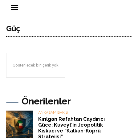
Güç
Gösterilecek bir içerik yok
Önerilenler
ANKASAM BAKIŞ
Kırılgan Refahtan Caydırıcı
Güce: Kuveyt’in Jeopolitik
Kıskacı ve “Kalkan-Köprü
Stratejisi”