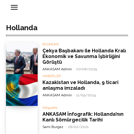
Hollanda
EKONOMİ
Çekya Başbakanı ile Hollanda Kralı
Ekonomik ve Savunma İşbirliğini
Görüştü
ANKASAM Admin
-
07/06/2025
HABERLER
Kazakistan ve Hollanda, 9 ticari
anlaşma imzaladı
ANKASAM Admin
-
11/05/2024
İnfografik
ANKASAM İnfografik: Hollanda’nın
Kanlı Sömürgecilik Tarihi
Sami Burgaz
-
26/02/2021