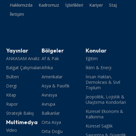
Hakkımızda
Kadromuz
İşbirlikleri
Kariyer
Staj
İletişim
Yayınlar
Bölgeler
Konular
ANKASAM Analiz
Af & Pak
Eğitim
Balgat Çalışmaları
Afrika
İklim & Enerji
Bülten
Amerikalar
İnsan Hakları,
Demokrasi & Sivil
Dergi
Asya & Pasifik
Toplum
Kitap
Avrasya
Jeopolitik, Lojistik &
Ulaştırma Koridorları
Rapor
Avrupa
Küresel Ekonomi &
Stratejik Bakış
Balkanlar
Kalkınma
Multimedya
Orta Asya
Küresel Sağlık
Video
Orta Doğu
Savunma & Güvenlik