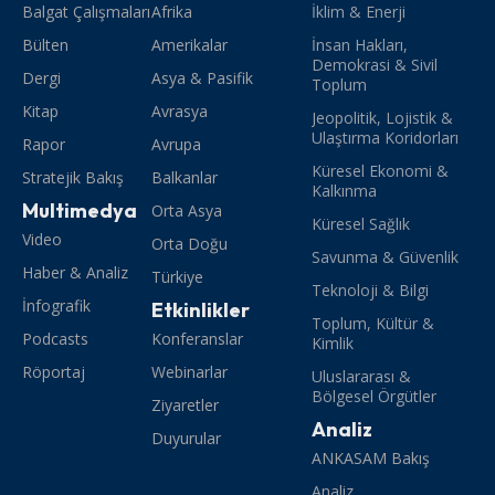
Balgat Çalışmaları
Afrika
İklim & Enerji
Bülten
Amerikalar
İnsan Hakları,
Demokrasi & Sivil
Dergi
Asya & Pasifik
Toplum
Kitap
Avrasya
Jeopolitik, Lojistik &
Ulaştırma Koridorları
Rapor
Avrupa
Küresel Ekonomi &
Stratejik Bakış
Balkanlar
Kalkınma
Multimedya
Orta Asya
Küresel Sağlık
Video
Orta Doğu
Savunma & Güvenlik
Haber & Analiz
Türkiye
Teknoloji & Bilgi
İnfografik
Etkinlikler
Toplum, Kültür &
Podcasts
Konferanslar
Kimlik
Röportaj
Webinarlar
Uluslararası &
Bölgesel Örgütler
Ziyaretler
Analiz
Duyurular
ANKASAM Bakış
Analiz