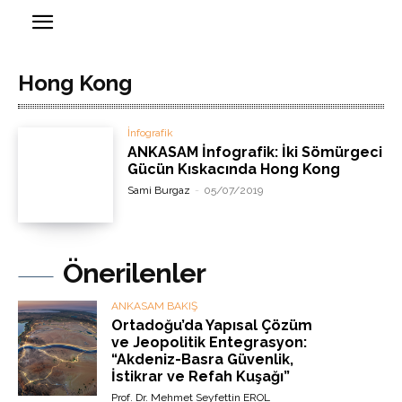
Hong Kong
İnfografik
ANKASAM İnfografik: İki Sömürgeci
Gücün Kıskacında Hong Kong
Sami Burgaz
-
05/07/2019
Önerilenler
ANKASAM BAKIŞ
Ortadoğu’da Yapısal Çözüm
ve Jeopolitik Entegrasyon:
“Akdeniz-Basra Güvenlik,
İstikrar ve Refah Kuşağı”
Prof. Dr. Mehmet Seyfettin EROL