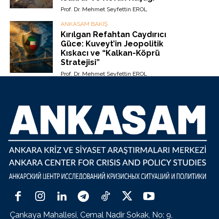
Prof. Dr. Mehmet Seyfettin EROL
ANKASAM BAKIŞ
Kırılgan Refahtan Caydırıcı
Güce: Kuveyt’in Jeopolitik
Kıskacı ve “Kalkan-Köprü
Stratejisi”
Prof. Dr. Mehmet Seyfettin EROL
Çankaya Mahallesi, Cemal Nadir Sokak, No: 9,