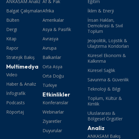
ANKASAM Analiz
Af & Pak
Eğitim
Balgat Çalışmaları
Afrika
İklim & Enerji
Bülten
Amerikalar
İnsan Hakları,
Demokrasi & Sivil
Dergi
Asya & Pasifik
Toplum
Kitap
Avrasya
Jeopolitik, Lojistik &
Ulaştırma Koridorları
Rapor
Avrupa
Küresel Ekonomi &
Stratejik Bakış
Balkanlar
Kalkınma
Multimedya
Orta Asya
Küresel Sağlık
Video
Orta Doğu
Savunma & Güvenlik
Haber & Analiz
Türkiye
Teknoloji & Bilgi
İnfografik
Etkinlikler
Toplum, Kültür &
Podcasts
Konferanslar
Kimlik
Röportaj
Webinarlar
Uluslararası &
Bölgesel Örgütler
Ziyaretler
Analiz
Duyurular
ANKASAM Bakış