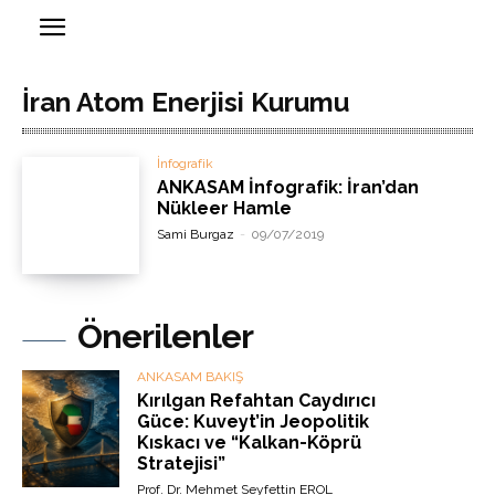
İran Atom Enerjisi Kurumu
İnfografik
ANKASAM İnfografik: İran’dan
Nükleer Hamle
Sami Burgaz
-
09/07/2019
Önerilenler
ANKASAM BAKIŞ
Kırılgan Refahtan Caydırıcı
Güce: Kuveyt’in Jeopolitik
Kıskacı ve “Kalkan-Köprü
Stratejisi”
Prof. Dr. Mehmet Seyfettin EROL