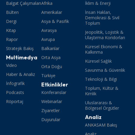
Balgat Çalışmaları
Afrika
İklim & Enerji
Bülten
Amerikalar
İnsan Hakları,
Demokrasi & Sivil
Dergi
Asya & Pasifik
Toplum
Kitap
Avrasya
Jeopolitik, Lojistik &
Ulaştırma Koridorları
Rapor
Avrupa
Küresel Ekonomi &
Stratejik Bakış
Balkanlar
Kalkınma
Multimedya
Orta Asya
Küresel Sağlık
Video
Orta Doğu
Savunma & Güvenlik
Haber & Analiz
Türkiye
Teknoloji & Bilgi
İnfografik
Etkinlikler
Toplum, Kültür &
Podcasts
Konferanslar
Kimlik
Röportaj
Webinarlar
Uluslararası &
Bölgesel Örgütler
Ziyaretler
Analiz
Duyurular
ANKASAM Bakış
Analiz