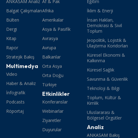
ANKASAM Analiz
Af & Pak
Eğitim
Balgat Çalışmaları
Afrika
İklim & Enerji
Bülten
Amerikalar
İnsan Hakları,
Demokrasi & Sivil
Dergi
Asya & Pasifik
Toplum
Kitap
Avrasya
Jeopolitik, Lojistik &
Ulaştırma Koridorları
Rapor
Avrupa
Küresel Ekonomi &
Stratejik Bakış
Balkanlar
Kalkınma
Multimedya
Orta Asya
Küresel Sağlık
Video
Orta Doğu
Savunma & Güvenlik
Haber & Analiz
Türkiye
Teknoloji & Bilgi
İnfografik
Etkinlikler
Toplum, Kültür &
Podcasts
Konferanslar
Kimlik
Röportaj
Webinarlar
Uluslararası &
Bölgesel Örgütler
Ziyaretler
Analiz
Duyurular
ANKASAM Bakış