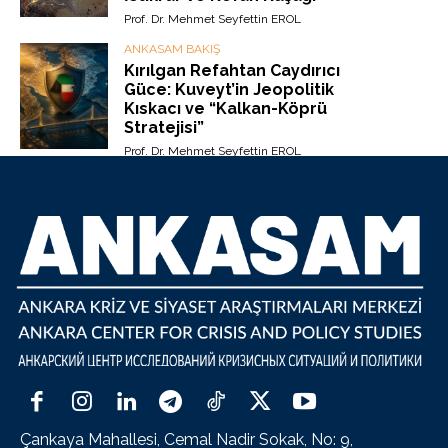
Prof. Dr. Mehmet Seyfettin EROL
ANKASAM BAKIŞ
Kırılgan Refahtan Caydırıcı
Güce: Kuveyt’in Jeopolitik
Kıskacı ve “Kalkan-Köprü
Stratejisi”
Prof. Dr. Mehmet Seyfettin EROL
Çankaya Mahallesi, Cemal Nadir Sokak, No: 9,