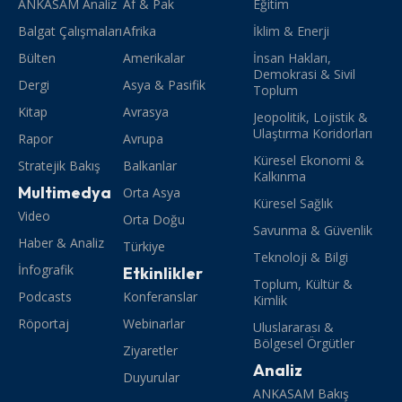
ANKASAM Analiz
Af & Pak
Eğitim
Balgat Çalışmaları
Afrika
İklim & Enerji
Bülten
Amerikalar
İnsan Hakları,
Demokrasi & Sivil
Dergi
Asya & Pasifik
Toplum
Kitap
Avrasya
Jeopolitik, Lojistik &
Ulaştırma Koridorları
Rapor
Avrupa
Küresel Ekonomi &
Stratejik Bakış
Balkanlar
Kalkınma
Multimedya
Orta Asya
Küresel Sağlık
Video
Orta Doğu
Savunma & Güvenlik
Haber & Analiz
Türkiye
Teknoloji & Bilgi
İnfografik
Etkinlikler
Toplum, Kültür &
Podcasts
Konferanslar
Kimlik
Röportaj
Webinarlar
Uluslararası &
Bölgesel Örgütler
Ziyaretler
Analiz
Duyurular
ANKASAM Bakış