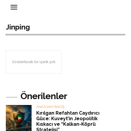
Jinping
Gösterilecek bir içerik yok
Önerilenler
ANKASAM BAKIŞ
Kırılgan Refahtan Caydırıcı
Güce: Kuveyt’in Jeopolitik
Kıskacı ve “Kalkan-Köprü
Stratejisi”