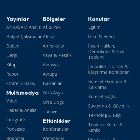
Yayınlar
Bölgeler
Konular
ANKASAM Analiz
Af & Pak
Eğitim
Balgat Çalışmaları
Afrika
İklim & Enerji
Bülten
Amerikalar
İnsan Hakları,
Demokrasi & Sivil
Dergi
Asya & Pasifik
Toplum
Kitap
Avrasya
Jeopolitik, Lojistik &
Ulaştırma Koridorları
Rapor
Avrupa
Küresel Ekonomi &
Stratejik Bakış
Balkanlar
Kalkınma
Multimedya
Orta Asya
Küresel Sağlık
Video
Orta Doğu
Savunma & Güvenlik
Haber & Analiz
Türkiye
Teknoloji & Bilgi
İnfografik
Etkinlikler
Toplum, Kültür &
Podcasts
Konferanslar
Kimlik
Röportaj
Webinarlar
Uluslararası &