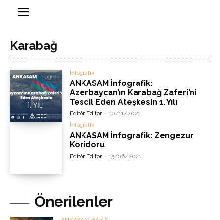
Karabağ
İnfografik
ANKASAM İnfografik:
Azerbaycan’ın Karabağ Zaferi’ni
Tescil Eden Ateşkesin 1. Yılı
Editör Editör
-
10/11/2021
İnfografik
ANKASAM İnfografik: Zengezur
Koridoru
Editör Editör
-
15/06/2021
Önerilenler
ANKASAM BAKIŞ