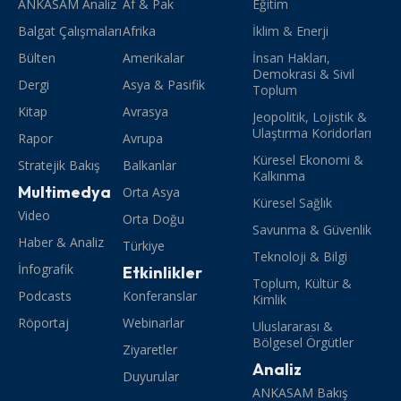
ANKASAM Analiz
Af & Pak
Eğitim
Balgat Çalışmaları
Afrika
İklim & Enerji
Bülten
Amerikalar
İnsan Hakları,
Demokrasi & Sivil
Dergi
Asya & Pasifik
Toplum
Kitap
Avrasya
Jeopolitik, Lojistik &
Ulaştırma Koridorları
Rapor
Avrupa
Küresel Ekonomi &
Stratejik Bakış
Balkanlar
Kalkınma
Multimedya
Orta Asya
Küresel Sağlık
Video
Orta Doğu
Savunma & Güvenlik
Haber & Analiz
Türkiye
Teknoloji & Bilgi
İnfografik
Etkinlikler
Toplum, Kültür &
Podcasts
Konferanslar
Kimlik
Röportaj
Webinarlar
Uluslararası &
Bölgesel Örgütler
Ziyaretler
Analiz
Duyurular
ANKASAM Bakış