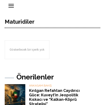
Maturidiler
Gösterilecek bir içerik yok
Önerilenler
ANKASAM BAKIŞ
Kırılgan Refahtan Caydırıcı
Güce: Kuveyt’in Jeopolitik
Kıskacı ve “Kalkan-Köprü
Stratejisi”