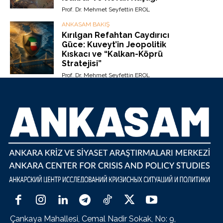
Prof. Dr. Mehmet Seyfettin EROL
ANKASAM BAKIŞ
Kırılgan Refahtan Caydırıcı
Güce: Kuveyt’in Jeopolitik
Kıskacı ve “Kalkan-Köprü
Stratejisi”
Prof. Dr. Mehmet Seyfettin EROL
Çankaya Mahallesi, Cemal Nadir Sokak, No: 9,