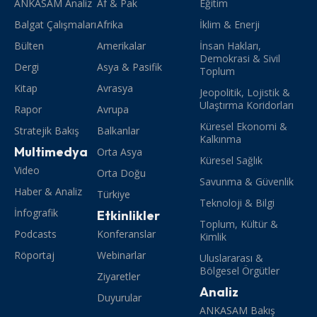
ANKASAM Analiz
Af & Pak
Eğitim
Balgat Çalışmaları
Afrika
İklim & Enerji
Bülten
Amerikalar
İnsan Hakları,
Demokrasi & Sivil
Dergi
Asya & Pasifik
Toplum
Kitap
Avrasya
Jeopolitik, Lojistik &
Ulaştırma Koridorları
Rapor
Avrupa
Küresel Ekonomi &
Stratejik Bakış
Balkanlar
Kalkınma
Multimedya
Orta Asya
Küresel Sağlık
Video
Orta Doğu
Savunma & Güvenlik
Haber & Analiz
Türkiye
Teknoloji & Bilgi
İnfografik
Etkinlikler
Toplum, Kültür &
Podcasts
Konferanslar
Kimlik
Röportaj
Webinarlar
Uluslararası &
Bölgesel Örgütler
Ziyaretler
Analiz
Duyurular
ANKASAM Bakış