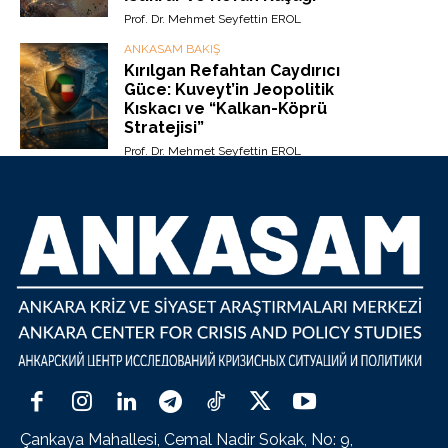
Prof. Dr. Mehmet Seyfettin EROL
ANKASAM BAKIŞ
Kırılgan Refahtan Caydırıcı
Güce: Kuveyt’in Jeopolitik
Kıskacı ve “Kalkan-Köprü
Stratejisi”
Prof. Dr. Mehmet Seyfettin EROL
Çankaya Mahallesi, Cemal Nadir Sokak, No: 9,