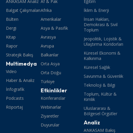
ANKASAM Analiz
Af & Pak
Eğitim
Balgat Çalışmaları
Afrika
İklim & Enerji
Bülten
Amerikalar
İnsan Hakları,
Demokrasi & Sivil
Dergi
Asya & Pasifik
Toplum
Kitap
Avrasya
Jeopolitik, Lojistik &
Ulaştırma Koridorları
Rapor
Avrupa
Küresel Ekonomi &
Stratejik Bakış
Balkanlar
Kalkınma
Multimedya
Orta Asya
Küresel Sağlık
Video
Orta Doğu
Savunma & Güvenlik
Haber & Analiz
Türkiye
Teknoloji & Bilgi
İnfografik
Etkinlikler
Toplum, Kültür &
Podcasts
Konferanslar
Kimlik
Röportaj
Webinarlar
Uluslararası &
Bölgesel Örgütler
Ziyaretler
Analiz
Duyurular
ANKASAM Bakış