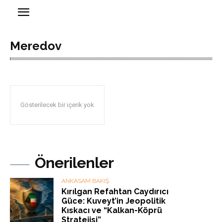
Meredov
Gösterilecek bir içerik yok
Önerilenler
ANKASAM BAKIŞ
Kırılgan Refahtan Caydırıcı
Güce: Kuveyt’in Jeopolitik
Kıskacı ve “Kalkan-Köprü
Stratejisi”