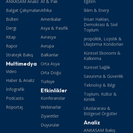
ANKASAM Analiz
Af & Pak
Eğitim
Balgat Çalışmaları
Afrika
İklim & Enerji
Bülten
Amerikalar
İnsan Hakları,
Demokrasi & Sivil
Dergi
Asya & Pasifik
Toplum
Kitap
Avrasya
Jeopolitik, Lojistik &
Ulaştırma Koridorları
Rapor
Avrupa
Küresel Ekonomi &
Stratejik Bakış
Balkanlar
Kalkınma
Multimedya
Orta Asya
Küresel Sağlık
Video
Orta Doğu
Savunma & Güvenlik
Haber & Analiz
Türkiye
Teknoloji & Bilgi
İnfografik
Etkinlikler
Toplum, Kültür &
Podcasts
Konferanslar
Kimlik
Röportaj
Webinarlar
Uluslararası &
Bölgesel Örgütler
Ziyaretler
Analiz
Duyurular
ANKASAM Bakış