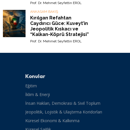
Prof. Dr. Mehmet Seyfettin EROL
ANKASAM BAKIŞ
Kırılgan Refahtan
Caydırıcı Güce: Kuveyt’in
Jeopolitik Kıskacı ve
“Kalkan-Köprü Stratejisi”
Prof. Dr. Mehmet Seyfettin EROL
Konular
Eğitim
İklim & Enerji
İnsan Hakları, Demokrasi & Sivil Toplum
Jeopolitik, Lojistik & Ulaştırma Koridorları
Küresel Ekonomi & Kalkınma
Küresel Sağlık