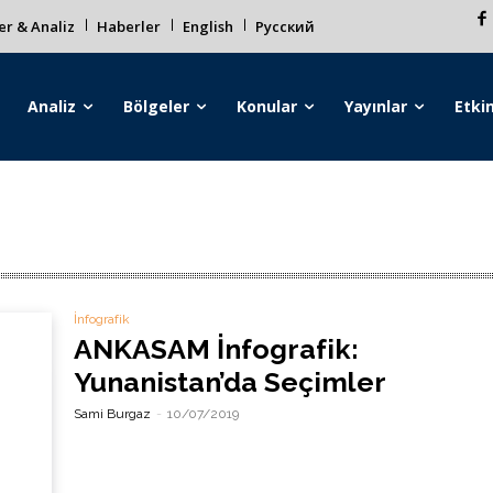
r & Analiz
Haberler
English
Русский
Analiz
Bölgeler
Konular
Yayınlar
Etkin
İnfografik
ANKASAM İnfografik:
Yunanistan’da Seçimler
Sami Burgaz
-
10/07/2019