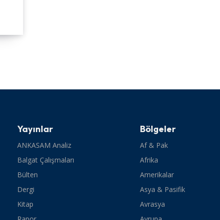
Yayınlar
Bölgeler
ANKASAM Analiz
Af & Pak
Balgat Çalışmaları
Afrika
Bülten
Amerikalar
Dergi
Asya & Pasifik
Kitap
Avrasya
Rapor
Avrupa