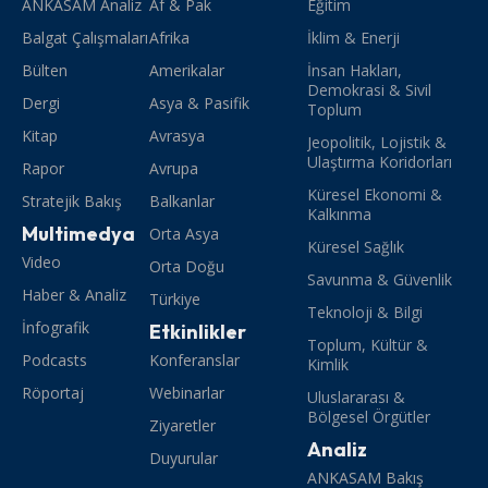
ANKASAM Analiz
Af & Pak
Eğitim
Balgat Çalışmaları
Afrika
İklim & Enerji
Bülten
Amerikalar
İnsan Hakları,
Demokrasi & Sivil
Dergi
Asya & Pasifik
Toplum
Kitap
Avrasya
Jeopolitik, Lojistik &
Ulaştırma Koridorları
Rapor
Avrupa
Küresel Ekonomi &
Stratejik Bakış
Balkanlar
Kalkınma
Multimedya
Orta Asya
Küresel Sağlık
Video
Orta Doğu
Savunma & Güvenlik
Haber & Analiz
Türkiye
Teknoloji & Bilgi
İnfografik
Etkinlikler
Toplum, Kültür &
Podcasts
Konferanslar
Kimlik
Röportaj
Webinarlar
Uluslararası &
Bölgesel Örgütler
Ziyaretler
Analiz
Duyurular
ANKASAM Bakış