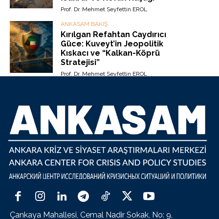
Prof. Dr. Mehmet Seyfettin EROL
ANKASAM BAKIŞ
Kırılgan Refahtan Caydırıcı
Güce: Kuveyt’in Jeopolitik
Kıskacı ve “Kalkan-Köprü
Stratejisi”
Prof. Dr. Mehmet Seyfettin EROL
Çankaya Mahallesi, Cemal Nadir Sokak, No: 9,