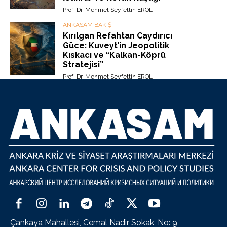
Prof. Dr. Mehmet Seyfettin EROL
ANKASAM BAKIŞ
Kırılgan Refahtan Caydırıcı
Güce: Kuveyt’in Jeopolitik
Kıskacı ve “Kalkan-Köprü
Stratejisi”
Prof. Dr. Mehmet Seyfettin EROL
Çankaya Mahallesi, Cemal Nadir Sokak, No: 9,