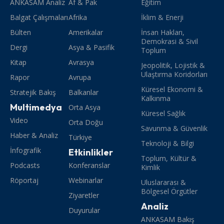
ANKASAM Analiz
Af & Pak
Eğitim
Balgat Çalışmaları
Afrika
İklim & Enerji
Bülten
Amerikalar
İnsan Hakları,
Demokrasi & Sivil
Dergi
Asya & Pasifik
Toplum
Kitap
Avrasya
Jeopolitik, Lojistik &
Ulaştırma Koridorları
Rapor
Avrupa
Küresel Ekonomi &
Stratejik Bakış
Balkanlar
Kalkınma
Multimedya
Orta Asya
Küresel Sağlık
Video
Orta Doğu
Savunma & Güvenlik
Haber & Analiz
Türkiye
Teknoloji & Bilgi
İnfografik
Etkinlikler
Toplum, Kültür &
Podcasts
Konferanslar
Kimlik
Röportaj
Webinarlar
Uluslararası &
Bölgesel Örgütler
Ziyaretler
Analiz
Duyurular
ANKASAM Bakış