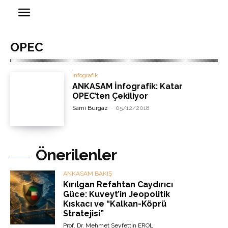
OPEC
İnfografik
ANKASAM İnfografik: Katar
OPEC’ten Çekiliyor
Sami Burgaz
-
05/12/2018
Önerilenler
ANKASAM BAKIŞ
Kırılgan Refahtan Caydırıcı
Güce: Kuveyt’in Jeopolitik
Kıskacı ve “Kalkan-Köprü
Stratejisi”
Prof. Dr. Mehmet Seyfettin EROL