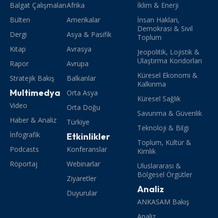
Balgat Çalışmaları
Afrika
İklim & Enerji
Bülten
Amerikalar
İnsan Hakları,
Demokrasi & Sivil
Dergi
Asya & Pasifik
Toplum
Kitap
Avrasya
Jeopolitik, Lojistik &
Ulaştırma Koridorları
Rapor
Avrupa
Küresel Ekonomi &
Stratejik Bakış
Balkanlar
Kalkınma
Multimedya
Orta Asya
Küresel Sağlık
Video
Orta Doğu
Savunma & Güvenlik
Haber & Analiz
Türkiye
Teknoloji & Bilgi
İnfografik
Etkinlikler
Toplum, Kültür &
Podcasts
Konferanslar
Kimlik
Röportaj
Webinarlar
Uluslararası &
Bölgesel Örgütler
Ziyaretler
Analiz
Duyurular
ANKASAM Bakış
Analiz