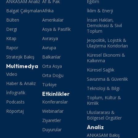
ANKASAM Analiz
Af & Pak
Eğitim
Balgat Çalışmaları
Afrika
İklim & Enerji
Bülten
Amerikalar
İnsan Hakları,
Demokrasi & Sivil
Dergi
Asya & Pasifik
Toplum
Kitap
Avrasya
Jeopolitik, Lojistik &
Ulaştırma Koridorları
Rapor
Avrupa
Küresel Ekonomi &
Stratejik Bakış
Balkanlar
Kalkınma
Multimedya
Orta Asya
Küresel Sağlık
Video
Orta Doğu
Savunma & Güvenlik
Haber & Analiz
Türkiye
Teknoloji & Bilgi
İnfografik
Etkinlikler
Toplum, Kültür &
Podcasts
Konferanslar
Kimlik
Röportaj
Webinarlar
Uluslararası &
Bölgesel Örgütler
Ziyaretler
Analiz
Duyurular
ANKASAM Bakış