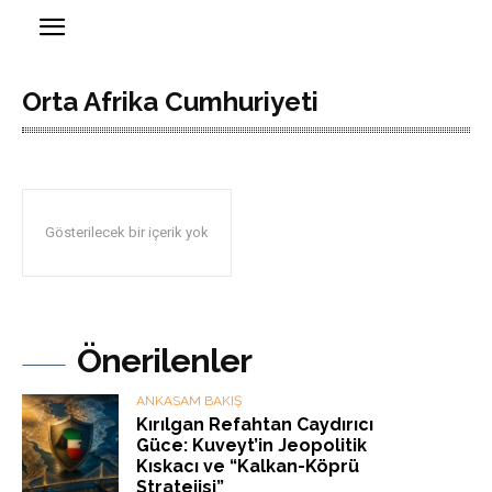
Orta Afrika Cumhuriyeti
Gösterilecek bir içerik yok
Önerilenler
ANKASAM BAKIŞ
Kırılgan Refahtan Caydırıcı
Güce: Kuveyt’in Jeopolitik
Kıskacı ve “Kalkan-Köprü
Stratejisi”