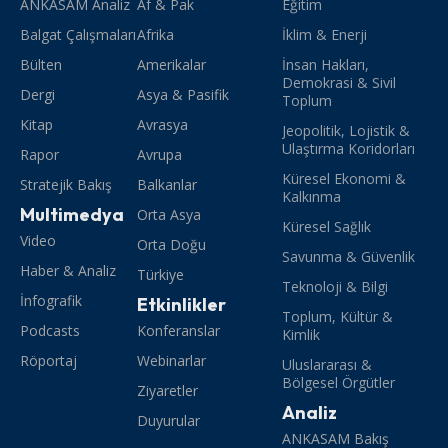
ANKASAM Analiz
Af & Pak
Eğitim
Balgat Çalışmaları
Afrika
İklim & Enerji
Bülten
Amerikalar
İnsan Hakları,
Demokrasi & Sivil
Dergi
Asya & Pasifik
Toplum
Kitap
Avrasya
Jeopolitik, Lojistik &
Ulaştırma Koridorları
Rapor
Avrupa
Küresel Ekonomi &
Stratejik Bakış
Balkanlar
Kalkınma
Multimedya
Orta Asya
Küresel Sağlık
Video
Orta Doğu
Savunma & Güvenlik
Haber & Analiz
Türkiye
Teknoloji & Bilgi
İnfografik
Etkinlikler
Toplum, Kültür &
Podcasts
Konferanslar
Kimlik
Röportaj
Webinarlar
Uluslararası &
Bölgesel Örgütler
Ziyaretler
Analiz
Duyurular
ANKASAM Bakış