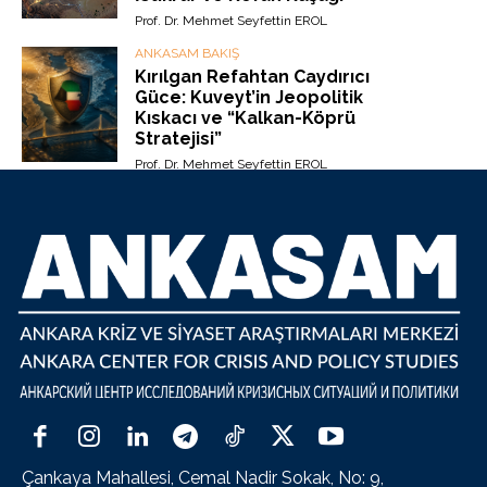
Prof. Dr. Mehmet Seyfettin EROL
ANKASAM BAKIŞ
Kırılgan Refahtan Caydırıcı
Güce: Kuveyt’in Jeopolitik
Kıskacı ve “Kalkan-Köprü
Stratejisi”
Prof. Dr. Mehmet Seyfettin EROL
Çankaya Mahallesi, Cemal Nadir Sokak, No: 9,