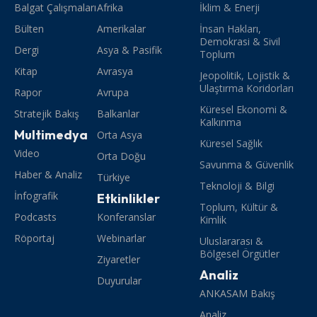
Balgat Çalışmaları
Afrika
İklim & Enerji
Bülten
Amerikalar
İnsan Hakları,
Demokrasi & Sivil
Dergi
Asya & Pasifik
Toplum
Kitap
Avrasya
Jeopolitik, Lojistik &
Ulaştırma Koridorları
Rapor
Avrupa
Küresel Ekonomi &
Stratejik Bakış
Balkanlar
Kalkınma
Multimedya
Orta Asya
Küresel Sağlık
Video
Orta Doğu
Savunma & Güvenlik
Haber & Analiz
Türkiye
Teknoloji & Bilgi
İnfografik
Etkinlikler
Toplum, Kültür &
Podcasts
Konferanslar
Kimlik
Röportaj
Webinarlar
Uluslararası &
Bölgesel Örgütler
Ziyaretler
Analiz
Duyurular
ANKASAM Bakış
Analiz