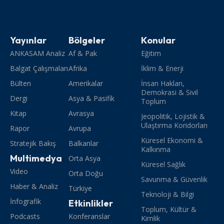
Yayınlar
Bölgeler
Konular
ANKASAM Analiz
Af & Pak
Eğitim
Balgat Çalışmaları
Afrika
İklim & Enerji
Bülten
Amerikalar
İnsan Hakları,
Demokrasi & Sivil
Dergi
Asya & Pasifik
Toplum
Kitap
Avrasya
Jeopolitik, Lojistik &
Ulaştırma Koridorları
Rapor
Avrupa
Küresel Ekonomi &
Stratejik Bakış
Balkanlar
Kalkınma
Multimedya
Orta Asya
Küresel Sağlık
Video
Orta Doğu
Savunma & Güvenlik
Haber & Analiz
Türkiye
Teknoloji & Bilgi
İnfografik
Etkinlikler
Toplum, Kültür &
Podcasts
Konferanslar
Kimlik