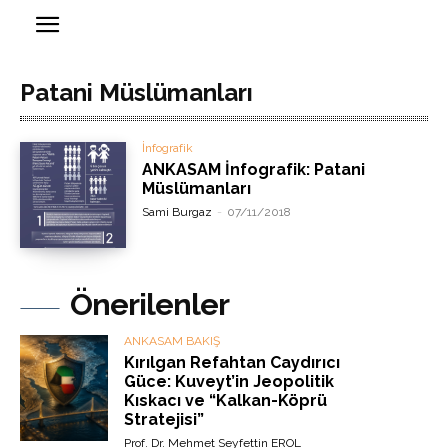
Patani Müslümanları
İnfografik
ANKASAM İnfografik: Patani
Müslümanları
Sami Burgaz
-
07/11/2018
Önerilenler
ANKASAM BAKIŞ
Kırılgan Refahtan Caydırıcı
Güce: Kuveyt’in Jeopolitik
Kıskacı ve “Kalkan-Köprü
Stratejisi”
Prof. Dr. Mehmet Seyfettin EROL