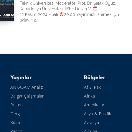
Teknik Üniversitesi Moderatör: Prof. Dr. Şafak Oğuz,
Kapadokya Üniversitesi İİSBF Dekan V.
12 Kasım 2024 - Salı
20.00 Yayınımızı izlemek için
tıklayınız.
Yayınlar
Bölgeler
ANKASAM Analiz
Af & Pak
Balgat Çalışmaları
Afrika
Bülten
Amerikalar
Dergi
Asya & Pasifik
Kitap
Avrasya
Rapor
Avrupa