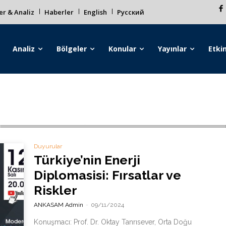
r & Analiz
Haberler
English
Русский
Analiz
Bölgeler
Konular
Yayınlar
Etkin
Duyurular
Türkiye’nin Enerji
Diplomasisi: Fırsatlar ve
Riskler
ANKASAM Admin
-
09/11/2024
Konuşmacı: Prof. Dr. Oktay Tanrısever, Orta Doğu