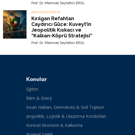
Prof. Dr. Mehmet Seyfettin EROL
ANKASAM BAKIŞ
Kırılgan Refahtan
Caydırıcı Güce: Kuveyt’in
Jeopolitik Kıskacı ve
“Kalkan-Köprü Stratejisi”
Prof. Dr. Mehmet Seyfettin EROL
Konular
Eğitim
İklim & Enerji
İnsan Hakları, Demokrasi & Sivil Toplum
Jeopolitik, Lojistik & Ulaştırma Koridorları
Küresel Ekonomi & Kalkınma
Küresel Sağlık