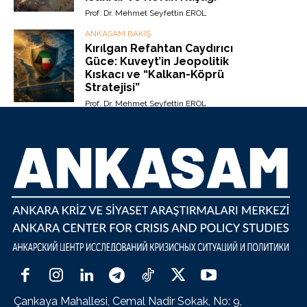
Prof. Dr. Mehmet Seyfettin EROL
ANKASAM BAKIŞ
Kırılgan Refahtan Caydırıcı
Güce: Kuveyt’in Jeopolitik
Kıskacı ve “Kalkan-Köprü
Stratejisi”
Prof. Dr. Mehmet Seyfettin EROL
Çankaya Mahallesi, Cemal Nadir Sokak, No: 9,