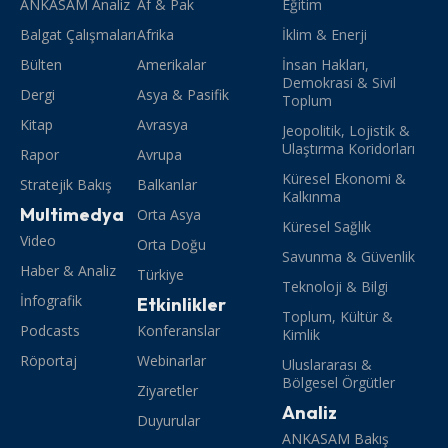
ANKASAM Analiz
Af & Pak
Eğitim
Balgat Çalışmaları
Afrika
İklim & Enerji
Bülten
Amerikalar
İnsan Hakları,
Demokrasi & Sivil
Dergi
Asya & Pasifik
Toplum
Kitap
Avrasya
Jeopolitik, Lojistik &
Ulaştırma Koridorları
Rapor
Avrupa
Küresel Ekonomi &
Stratejik Bakış
Balkanlar
Kalkınma
Multimedya
Orta Asya
Küresel Sağlık
Video
Orta Doğu
Savunma & Güvenlik
Haber & Analiz
Türkiye
Teknoloji & Bilgi
İnfografik
Etkinlikler
Toplum, Kültür &
Podcasts
Konferanslar
Kimlik
Röportaj
Webinarlar
Uluslararası &
Bölgesel Örgütler
Ziyaretler
Analiz
Duyurular
ANKASAM Bakış